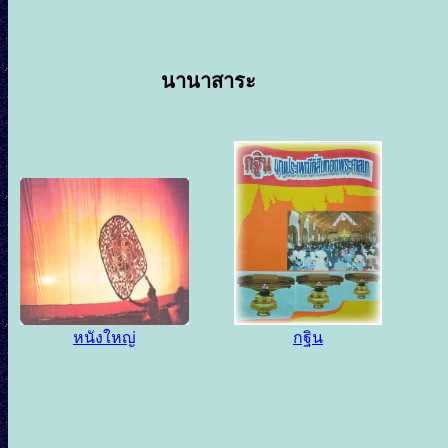
นานาสาระ
หนังใหญ่
กฐิน